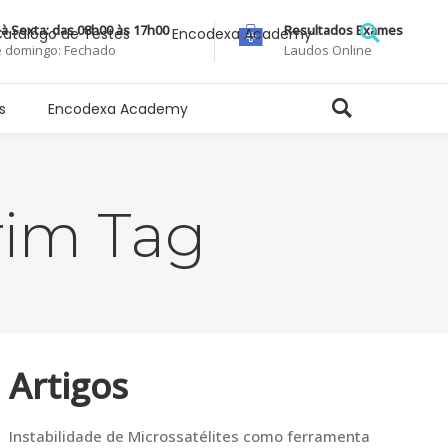
à Sexta: das 08h00 às 17h00
Resultados Exames
atálogo de Testes
Encodexa Academy
 domingo: Fechado
Laudos Online
s
Encodexa Academy
rim Tag
Artigos
Instabilidade de Microssatélites como ferramenta