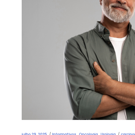
julho 29, 2025
Informativos
,
Oncologia
,
Urologia
carcino