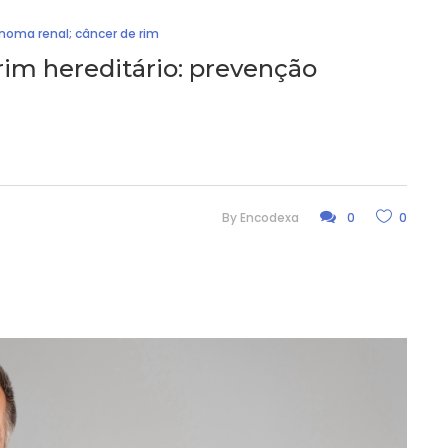
inoma renal; câncer de rim
rim hereditário: prevenção
By
Encodexa
0
0