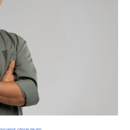
ma renal; câncer de rim