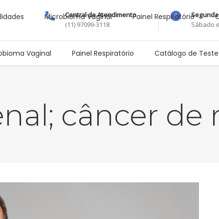
Central de Atendimento
Segunda 
lidades
Microbioma Vaginal
Painel Respiratório
C
(11) 97099-3118
Sábado e
obioma Vaginal
Painel Respiratório
Catálogo de Teste
nal; câncer de 