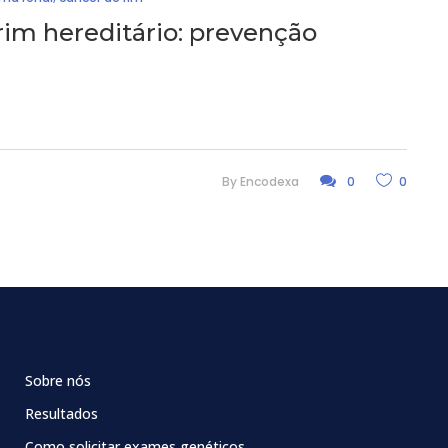
rim hereditário: prevenção
By
Encodexa
0
0
Sobre nós
Resultados
Como solicitar exames genéticos