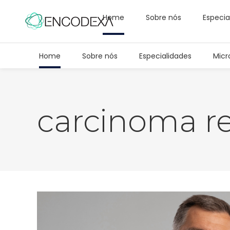
Home
Sobre nós
Especia
Home
Sobre nós
Especialidades
Micr
carcinoma re