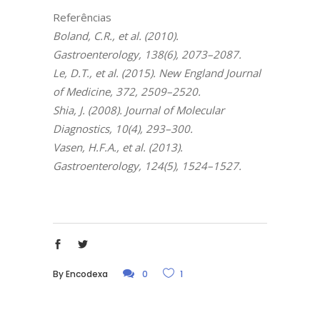
Referências
Boland, C.R., et al. (2010).
Gastroenterology, 138(6), 2073–2087.
Le, D.T., et al. (2015). New England Journal
of Medicine, 372, 2509–2520.
Shia, J. (2008). Journal of Molecular
Diagnostics, 10(4), 293–300.
Vasen, H.F.A., et al. (2013).
Gastroenterology, 124(5), 1524–1527.
By
Encodexa
0
1