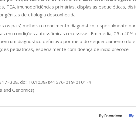
icas, TEA, imunodeficiências primárias, displasias esqueléticas, dis
congênitas de etiologia desconhecida.
 os pais) melhora o rendimento diagnóstico, especialmente par
as em condições autossômicas recessivas. Em média, 25 a 40% 
ebem um diagnóstico definitivo por meio do sequenciamento do 
ões pediátricas, especialmente com doença de início precoce.
6), 317–328. doi: 10.1038/s41576-019-0101-4
cs and Genomics)
By
Encodexa