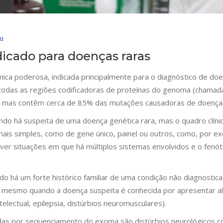
a
cado para doenças raras
a poderosa, indicada principalmente para o diagnóstico de do
todas as regiões codificadoras de proteínas do genoma (chamad
, mas contêm cerca de 85% das mutações causadoras de doença
do há suspeita de uma doença genética rara, mas o quadro clíni
 mais simples, como de gene único, painel ou outros, como, por e
lver situações em que há múltiplos sistemas envolvidos e o fenót
há um forte histórico familiar de uma condição não diagnostic
u mesmo quando a doença suspeita é conhecida por apresentar al
electual, epilepsia, distúrbios neuromusculares).
das por sequenciamento do exoma são distúrbios neurológicos 