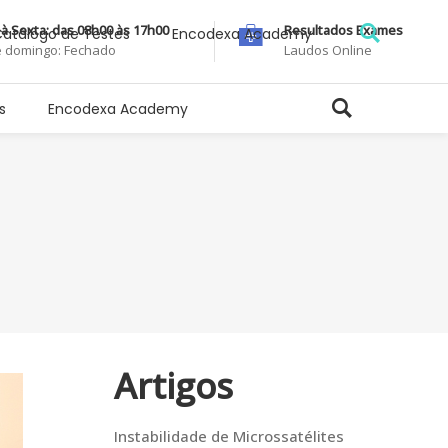
à Sexta: das 08h00 às 17h00
Resultados Exames
atálogo de Testes
Encodexa Academy
 domingo: Fechado
Laudos Online
s
Encodexa Academy
Artigos
Instabilidade de Microssatélites