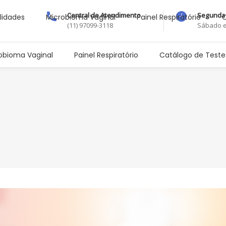
Central de Atendimento
Segunda 
lidades
Microbioma Vaginal
Painel Respiratório
C
(11) 97099-3118
Sábado e
obioma Vaginal
Painel Respiratório
Catálogo de Teste