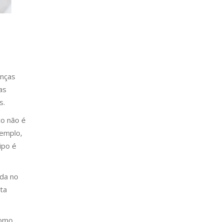
enças
as
s.
co não é
xemplo,
ipo é
ada no
ta
como