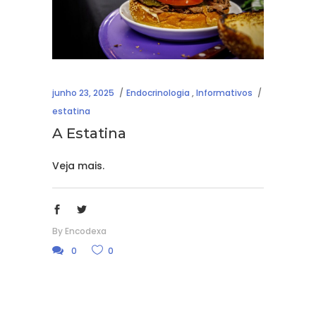
junho 23, 2025
Endocrinologia
,
Informativos
estatina
A Estatina
Veja mais.
By
Encodexa
0
0