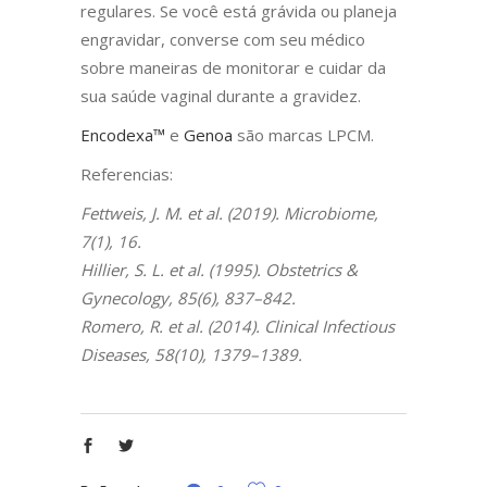
regulares. Se você está grávida ou planeja
engravidar, converse com seu médico
sobre maneiras de monitorar e cuidar da
sua saúde vaginal durante a gravidez.
Encodexa™
e
Genoa
são marcas LPCM.
Referencias:
Fettweis, J. M. et al. (2019). Microbiome,
7(1), 16.
Hillier, S. L. et al. (1995). Obstetrics &
Gynecology, 85(6), 837–842.
Romero, R. et al. (2014). Clinical Infectious
Diseases, 58(10), 1379–1389.