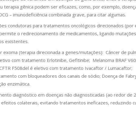
ou terapia gênica podem ser eficazes, como, por exemplo, doenç
IDCG – imunodeficiência combinada grave, para citar algumas.
es condutoras para tratamentos oncológicos direcionados (por
 permite o redirecionamento de medicamentos, ligando mutaçõe
s existentes.
por exoma (terapia direcionada a genes/mutações): Câncer de pu
tivo com tratamento Erlotinibe, Gefitinibe; Melanoma BRAF V6
 CFTR F508del é eletivo com tratamento Ivacaftor / Lumacaftor;
ratamento com bloqueadores dos canais de sódio; Doença de Fabr
ão enzimática.
ndimento diagnóstico em doenças não diagnosticadas (ao redor de
feitos colaterais, evitando tratamentos ineficazes, reduzindo c