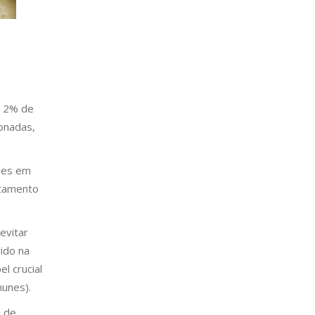
a 2% de
onadas,
ções em
atamento
evitar
ido na
l crucial
munes).
a de