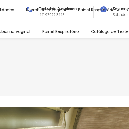
Central de Atendimento
Segunda 
lidades
Microbioma Vaginal
Painel Respiratório
C
(11) 97099-3118
Sábado e
obioma Vaginal
Painel Respiratório
Catálogo de Teste