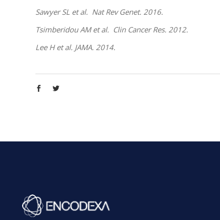
Sawyer SL et al. Nat Rev Genet. 2016.
Tsimberidou AM et al. Clin Cancer Res. 2012.
Lee H et al. JAMA. 2014.