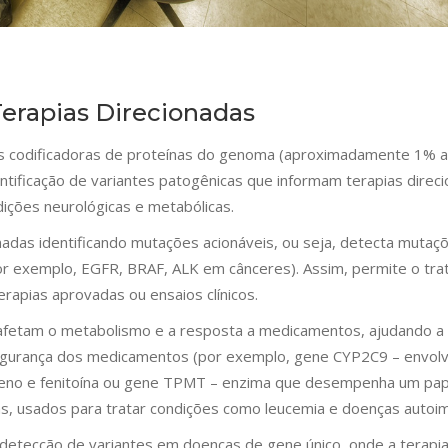
rapias Direcionadas
s codificadoras de proteínas do genoma (aproximadamente 1% 
tificação de variantes patogênicas que informam terapias direci
ições neurológicas e metabólicas.
adas identificando mutações acionáveis, ou seja, detecta muta
or exemplo, EGFR, BRAF, ALK em cânceres). Assim, permite o tr
rapias aprovadas ou ensaios clínicos.
afetam o metabolismo e a resposta a medicamentos, ajudando a 
segurança dos medicamentos (por exemplo, gene CYP2C9 – envolv
eno e fenitoína ou gene TPMT – enzima que desempenha um pape
, usados para tratar condições como leucemia e doenças autoi
 detecção de variantes em doenças de gene único, onde a terapi