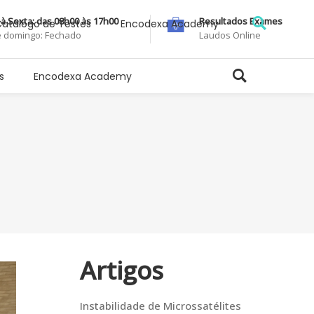
à Sexta: das 08h00 às 17h00
Resultados Exames
atálogo de Testes
Encodexa Academy
 domingo: Fechado
Laudos Online
s
Encodexa Academy
Artigos
Instabilidade de Microssatélites