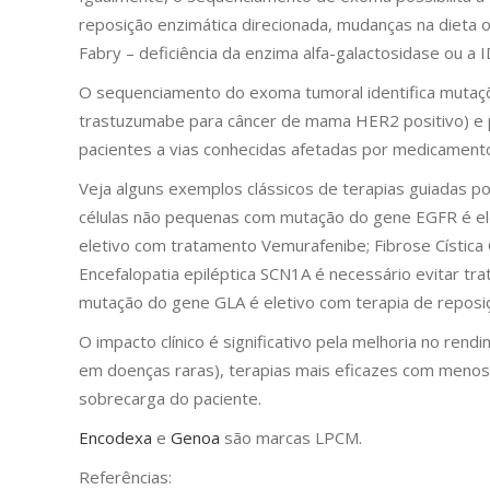
reposição enzimática direcionada, mudanças na dieta 
Fabry – deficiência da enzima alfa-galactosidase ou a 
O sequenciamento do exoma tumoral identifica mutaçõ
trastuzumabe para câncer de mama HER2 positivo) e
pacientes a vias conhecidas afetadas por medicamento
Veja alguns exemplos clássicos de terapias guiadas 
células não pequenas com mutação do gene EGFR é ele
eletivo com tratamento Vemurafenibe; Fibrose Cística
Encefalopatia epiléptica SCN1A é necessário evitar t
mutação do gene GLA é eletivo com terapia de reposiç
O impacto clínico é significativo pela melhoria no re
em doenças raras), terapias mais eficazes com menos e
sobrecarga do paciente.
Encodexa
e
Genoa
são marcas LPCM.
Referências: