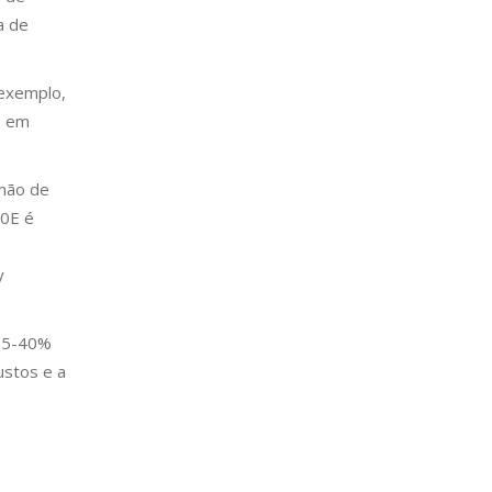
a de
 exemplo,
s em
lmão de
00E é
y
 25-40%
ustos e a