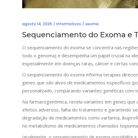
agosto 14, 2025
Informativos
exoma
Sequenciamento do Exoma e Te
O sequenciamento do exoma se concentra nas regiõe
todo o genoma) e desempenha um papel crucial na iden
especialmente em doenças raras, câncer e certas cond
O sequenciamento do exoma informa terapias direcion
genes que são alvos de medicamentos específicos (p
personalizado, comparando variantes genéticas com te
Na farmacogenômica, revela variantes em genes que 
efeitos adversos, falha do tratamento e garantindo 
degradação de medicamentos como varfarina, ibuprof
no metabolismo de medicamentos chamados tiopurinas
Igualmente, o sequenciamento de exoma possibilita a