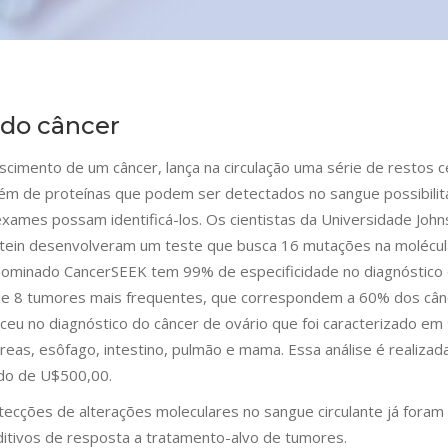
 do câncer
cimento de um câncer, lança na circulação uma série de restos ce
ém de proteínas que podem ser detectados no sangue possibilit
xames possam identificá-los. Os cientistas da Universidade John
stein desenvolveram um teste que busca 16 mutações na molécul
Denominado CancerSEEK tem 99% de especificidade no diagnóstico
o de 8 tumores mais frequentes, que correspondem a 60% dos câ
eu no diagnóstico do câncer de ovário que foi caracterizado e
reas, esôfago, intestino, pulmão e mama. Essa análise é realiza
do de U$500,00.
ecções de alterações moleculares no sangue circulante já foram
tivos de resposta a tratamento-alvo de tumores.