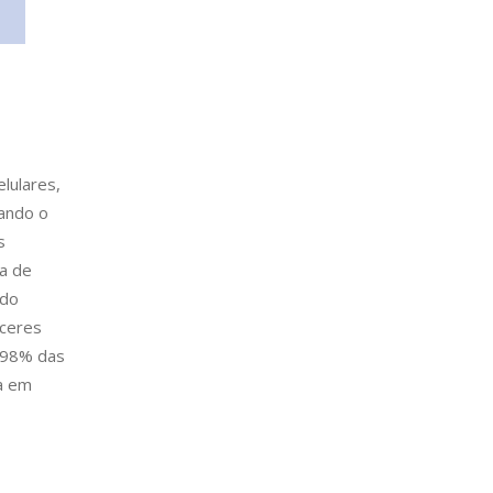
lulares,
ando o
s
a de
 do
nceres
m 98% das
da em