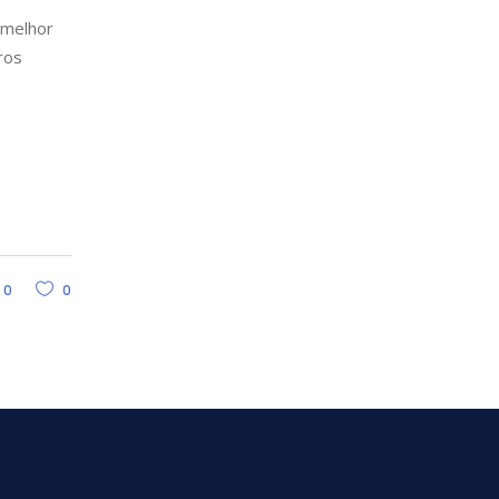
 melhor
ros
0
0