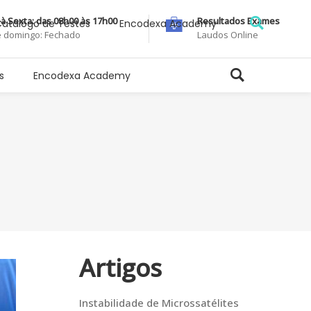
à Sexta: das 08h00 às 17h00
Resultados Exames
atálogo de Testes
Encodexa Academy
 domingo: Fechado
Laudos Online
s
Encodexa Academy
Artigos
Instabilidade de Microssatélites