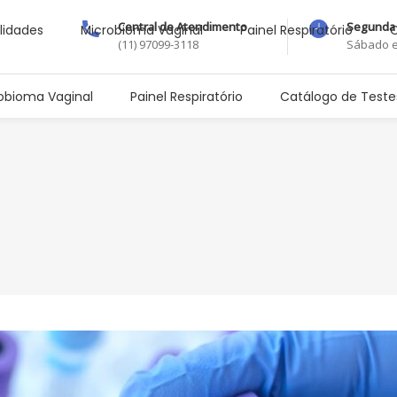
Central de Atendimento
Segunda 
lidades
Microbioma Vaginal
Painel Respiratório
C
(11) 97099-3118
Sábado e
obioma Vaginal
Painel Respiratório
Catálogo de Teste