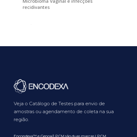
Microbioma Vaginal e infecções
recidivantes
Veja o Catálogo de Testes para envio de
amostras ou agendamento de coleta na sua
região.
Encondexa™ e Genoa/LPCM são duas marcas LPCM.