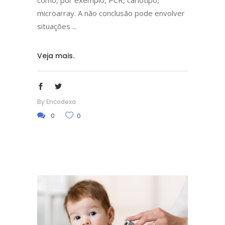
como, por exemplo, PCR, cariótipo,
microarray. A não conclusão pode envolver
situações
Veja mais.
By
Encodexa
0
0