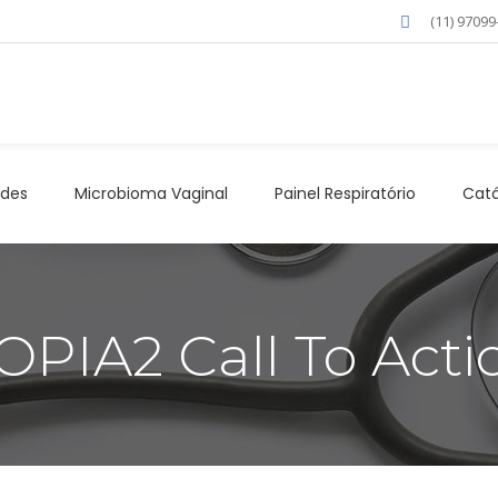
(11) 97099
ades
Microbioma Vaginal
Painel Respiratório
Catá
OPIA2 Call To Acti