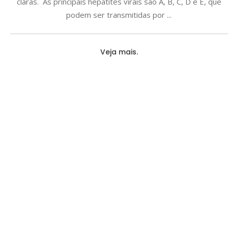
claras. As principais hepatites virais são A, B, C, D e E, que
podem ser transmitidas por
Veja mais.