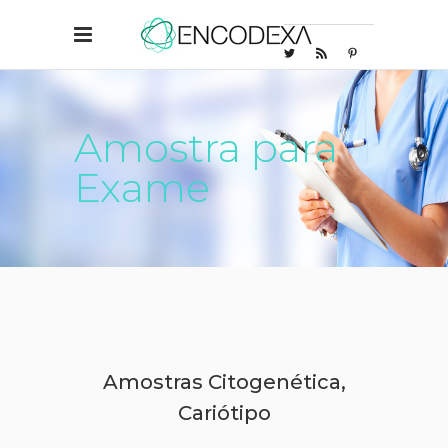
Amostra para
Exame
Amostras Citogenética,
Cariótipo