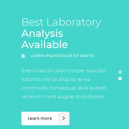
Relieve Pain.
Best Laboratory
Regain Your
Analysis
Life.
Available
LOREM IPSUM DOLOR SIT AMETIS
LOREM IPSUM DOLOR SIT AMETIS
Exerci tation ullamcorper suscipit
Exerci tation ullamcorper suscipit
lobortis nisl ut aliquip ex ea
lobortis nisl ut aliquip ex ea
commodo consequat duis autem
commodo consequat duis autem
vel eum iriure augue duis dolore.
vel eum iriure augue duis dolore.
Learn more
Learn more