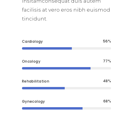
insitamconsequat duis autem
facilisis at vero eros nibh euismod
tincidunt.
56
Cardiology
77
Oncology
48
Rehabilitation
68
Gynecology