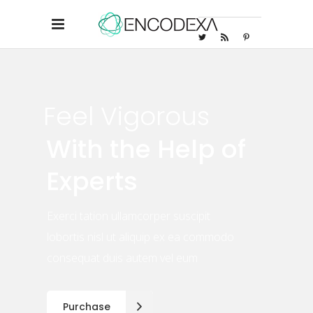
Feel Vigorous
With the Help of
Experts
Exerci tation ullamcorper suscipit
lobortis nisl ut aliquip ex ea commodo
consequat duis autem vel eum
Purchase