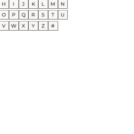
H
I
J
K
L
M
N
O
P
Q
R
S
T
U
U
V
W
X
Y
Z
#