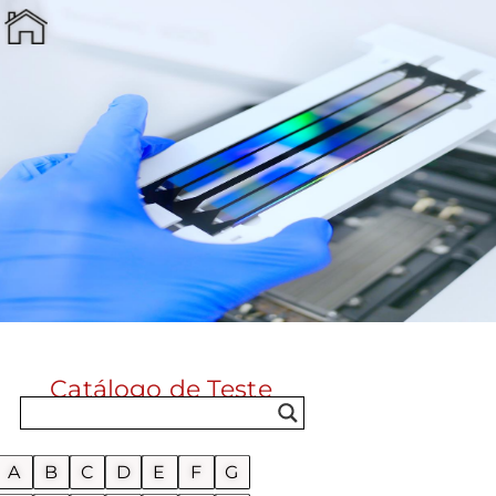
Catálogo de Teste
A
B
C
D
E
F
G