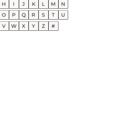
H
I
J
K
L
M
N
O
P
Q
R
S
T
U
U
V
W
X
Y
Z
#