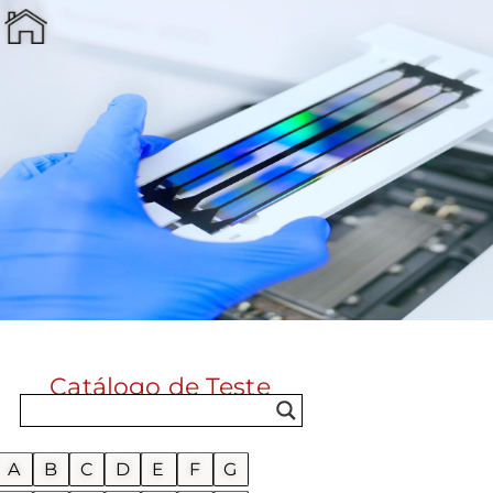
Catálogo de Teste
A
B
C
D
E
F
G